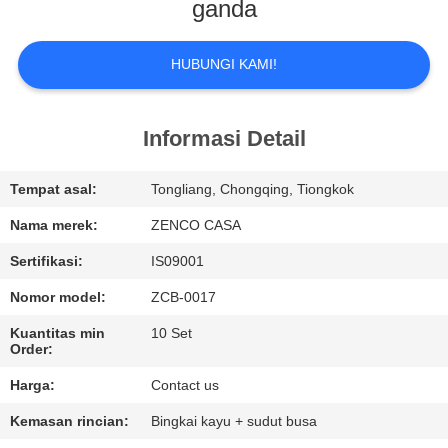
ganda
TUR
PABRIK
HUBUNGI KAMI!
KONTROL
Informasi Detail
KUALITAS
Tempat asal:
Tongliang, Chongqing, Tiongkok
MINTA
Nama merek:
ZENCO CASA
KUTIPAN
Sertifikasi:
IS09001
Nomor model:
ZCB-0017
SITEMAP
Kuantitas min
10 Set
Order:
KEBIJAKAN
Harga:
Contact us
PRIBADI
Kemasan rincian:
Bingkai kayu + sudut busa