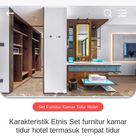
-
2026
ZENCO.
All
Rights
Reserved.
RUMAH
PRODUK
VIDEO
PERTUNJUKAN
VR
Set Furnitur Kamar Tidur Hotel
TENTANG
Karakteristik Etnis Set furnitur kamar
KAMI
tidur hotel termasuk tempat tidur