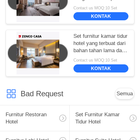
tidur ukuran 1500 *
Contact us MOQ:10 Set
2000mm
KONTAK
Set furnitur kamar tidur
hotel yang terbuat dari
bahan tahan lama dan
ramah lingkungan
Contact us MOQ:10 Set
KONTAK
Bad Request
Semua
Furnitur Restoran
Set Furnitur Kamar
Hotel
Tidur Hotel