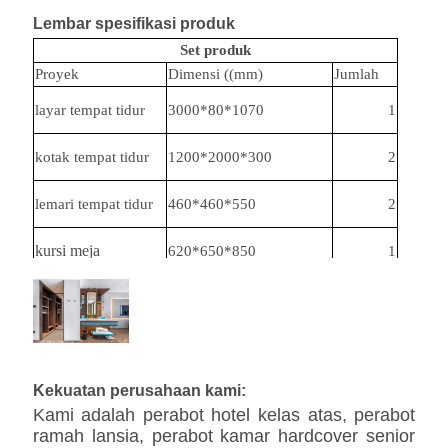
Lembar spesifikasi produk
Set produk
Proyek
Dimensi ((mm)
Jumlah
layar tempat tidur
3000*80*1070
1
kotak tempat tidur
1200*2000*300
2
lemari tempat tidur
460*460*550
2
kursi meja
620*650*850
1
meja
900*750
1
sofa
2950*900*680
1
Kekuatan perusahaan kami:
Kami adalah perabot hotel kelas atas, perabot
ramah lansia, perabot kamar hardcover senior