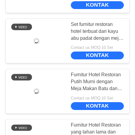
KONTAK
TUR
PABRIK
Set furnitur restoran
hotel terbuat dari kayu
KONTROL
abu padat dengan meja
makan listrik
KUALITAS
Contact us MOQ:10 Set
KONTAK
MINTA
Furnitur Hotel Restoran
KUTIPAN
Putih Murni dengan
Meja Makan Batu dan
Kursi Kulit Abu-abu
SITEMAP
Contact us MOQ:10 Set
KONTAK
KEBIJAKAN
PRIBADI
Furnitur Hotel Restoran
yang tahan lama dan