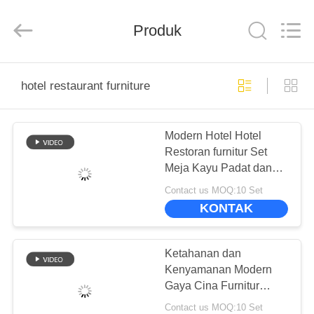
-
2026
ZENCO.
All
Produk
Rights
Reserved.
RUMAH
hotel restaurant furniture
PRODUK
Modern Hotel Hotel
Restoran furnitur Set
VIDEO
Meja Kayu Padat dan
Kursi Kulit untuk Empat
Contact us MOQ:10 Set
PERTUNJUKAN
KONTAK
VR
Ketahanan dan
TENTANG
Kenyamanan Modern
Gaya Cina Furnitur
KAMI
Hotel Restoran
Contact us MOQ:10 Set