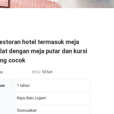
restoran hotel termasuk meja
at dengan meja putar dan kursi
ng cocok
us
MOQ:
10 Set
nan
1 tahun
Kayu, Kain, Logam
Disesuaikan