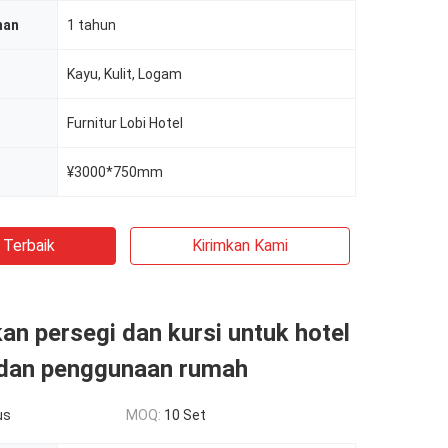
nan
1 tahun
Kayu, Kulit, Logam
Furnitur Lobi Hotel
¥3000*750mm
 Terbaik
Kirimkan Kami
n persegi dan kursi untuk hotel
 dan penggunaan rumah
us
MOQ:
10 Set