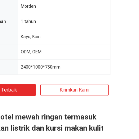
Morden
nan
1 tahun
Kayu, Kain
ODM, OEM
2400*1000*750mm
 Terbaik
Kirimkan Kami
hotel mewah ringan termasuk
n listrik dan kursi makan kulit