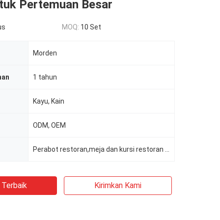
tuk Pertemuan Besar
us
MOQ:
10 Set
Morden
nan
1 tahun
Kayu, Kain
ODM, OEM
Perabot restoran,meja dan kursi restoran bekas
 Terbaik
Kirimkan Kami