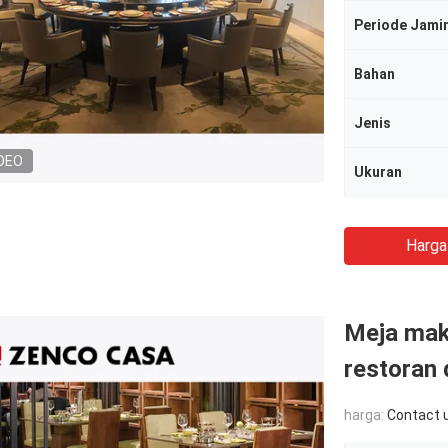
Periode Jami
Bahan
Jenis
DEO
Ukuran
Harga
Meja maka
restoran
harga:
Contact 