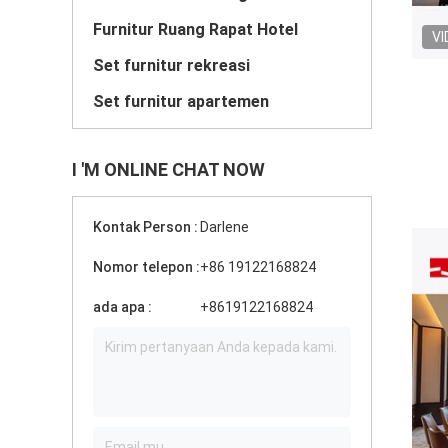
Furnitur Ruang Rapat Hotel
VI
Set furnitur rekreasi
Set furnitur apartemen
I 'M ONLINE CHAT NOW
Kontak Person :
Darlene
Nomor telepon :
+86 19122168824
ada apa :
+8619122168824