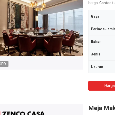
harga:
Contact 
Gaya
Periode Jami
Bahan
Jenis
DEO
Ukuran
Harga
Meja Mak