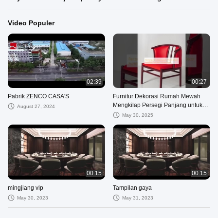
Video Populer
02:39
00:27
Pabrik ZENCO CASA'S
Furnitur Dekorasi Rumah Mewah
Mengkilap Persegi Panjang untuk
August 27, 2024
Rumah/Hotel Anda
May 30, 2025
00:15
00:15
mingjiang vip
Tampilan gaya
May 30, 2023
May 31, 2023