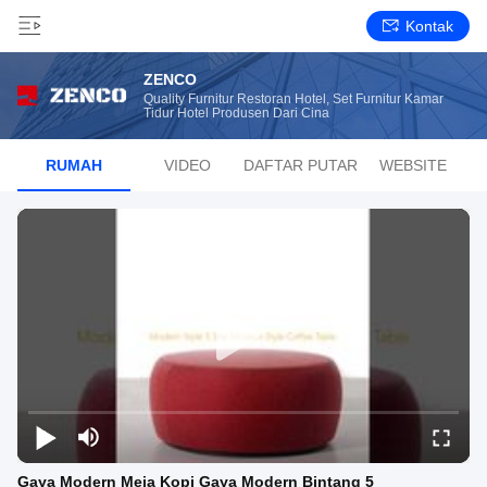
Kontak
ZENCO
Quality Furnitur Restoran Hotel, Set Furnitur Kamar
Tidur Hotel Produsen Dari Cina
RUMAH
VIDEO
DAFTAR PUTAR
WEBSITE
Gaya Modern Meja Kopi Gaya Modern Bintang 5