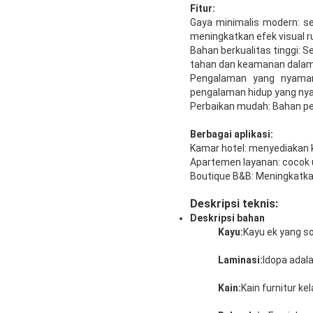
Fitur:
Gaya minimalis modern: s
meningkatkan efek visual r
Bahan berkualitas tinggi: 
tahan dan keamanan dala
Pengalaman yang nyaman
pengalaman hidup yang n
Perbaikan mudah: Bahan p
Berbagai aplikasi:
Kamar hotel: menyediakan ko
Apartemen layanan: cocok u
Boutique B&B: Meningkatka
Deskripsi teknis:
Deskripsi bahan
Kayu:
Kayu ek yang so
Laminasi:
Idopa adala
Kain:
Kain furnitur ke