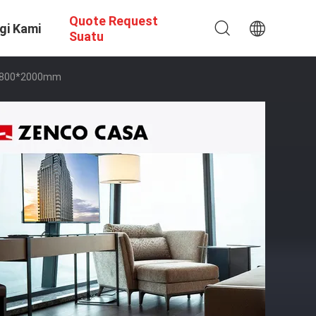
Quote Request
gi Kami
Suatu
r 1800*2000mm