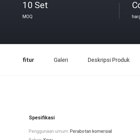
10 Set
C
MOQ
har
fitur
Galeri
Deskripsi Produk
Spesifikasi
Penggunaan umum:
Perabotan komersial
Bahan:
Kayu