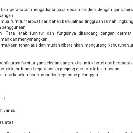
etiap perabotan mengadopsi gaya desain modern dengan garis bers
uangan.
Semua furnitur terbuat dari bahan berkualitas tinggi dan ramah lingk
m penggunaan.
: Tata letak furnitur dan fungsinya dirancang dengan cerma
yaman dan menyenangkan.
ermukaan tahan aus dan mudah dibersihkan, mengurangi kebutuhan u
nfigurasi furnitur yang elegan dan praktis untuk hotel dari berbagai k
ntuk kebutuhan tinggal jangka panjang dari tata letak ruangan.
n rasa keseluruhan kamar dan kepuasan pelanggan.
lid.
h varnis.
las atas.