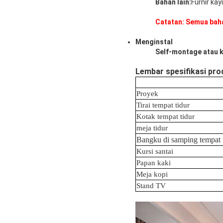
Bahan lain:
Furnir kay
Catatan: Semua bah
Menginstal
Self-montage atau k
Lembar spesifikasi pro
Proyek
Tirai tempat tidur
Kotak tempat tidur
meja tidur
Bangku di samping tempat 
Kursi santai
Papan kaki
Meja kopi
Stand TV