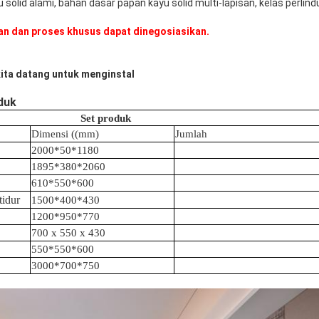
u solid alami, bahan dasar papan kayu solid multi-lapisan, kelas perlin
an dan proses khusus dapat dinegosiasikan.
ita datang untuk menginstal
duk
Set produk
Dimensi ((mm)
Jumlah
2000*50*1180
1895*380*2060
610*550*600
tidur
1500*400*430
1200*950*770
700 x 550 x 430
550*550*600
3000*700*750