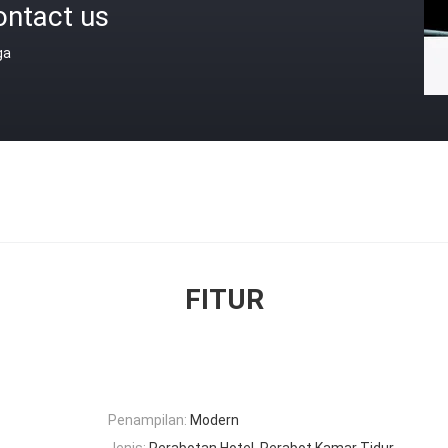
ontact us
ga
FITUR
Penampilan:
Modern
Jenis:
Perabotan Hotel, Perabot Kamar Tidur