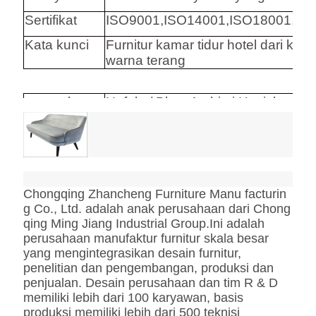
Sertifikat
ISO9001,ISO14001,ISO18001,CQ
Kata kunci
Furnitur kamar tidur hotel dari kayu
warna terang
perangkat
Hafele / Blum Archie i Hettich
keras
Busa
Busa Kepadatan Tinggi.
Kain
Kain / Kulit Pu / Kulit Asli / Kulit
Microfiber CA117 Standard Atau
BS5852 Standardire Resistant
Chongqing Zhancheng Furniture Manu facturin
ss
Stainless Steel #201 #304 #316,
g Co., Ltd. adalah anak perusahaan dari Chong
disikat atau permukaan cermin.
qing Ming Jiang Industrial Group.Ini adalah
Pemrosesan tanpa sidik jari
perusahaan manufaktur furnitur skala besar
yang mengintegrasikan desain furnitur,
Marmer
Direkayasa Alami, Ditentukan
penelitian dan pengembangan, produksi dan
Pelanggan
penjualan. Desain perusahaan dan tim R & D
memiliki lebih dari 100 karyawan, basis
produksi memiliki lebih dari 500 teknisi