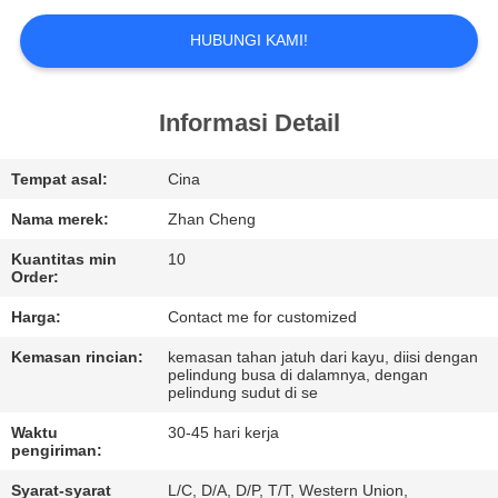
TUR
HUBUNGI KAMI!
PABRIK
Informasi Detail
KONTROL
KUALITAS
Tempat asal:
Cina
Nama merek:
Zhan Cheng
MINTA
Kuantitas min
10
Order:
KUTIPAN
Harga:
Contact me for customized
SITEMAP
Kemasan rincian:
kemasan tahan jatuh dari kayu, diisi dengan
pelindung busa di dalamnya, dengan
pelindung sudut di se
KEBIJAKAN
Waktu
30-45 hari kerja
pengiriman:
PRIBADI
Syarat-syarat
L/C, D/A, D/P, T/T, Western Union,