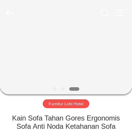
-
2026
ZENCO.
All
Rights
Reserved.
RUMAH
PRODUK
VIDEO
PERTUNJUKAN
VR
Furnitur Lobi Hotel
TENTANG
Kain Sofa Tahan Gores Ergonomis
KAMI
Sofa Anti Noda Ketahanan Sofa