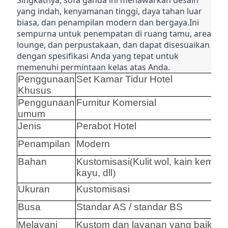
Singkatnya, sofa ganda ini menawarkan desain 
yang indah, kenyamanan tinggi, daya tahan luar 
biasa, dan penampilan modern dan bergaya.Ini 
sempurna untuk penempatan di ruang tamu, area 
lounge, dan perpustakaan, dan dapat disesuaikan 
dengan spesifikasi Anda yang tepat untuk 
memenuhi permintaan kelas atas Anda.
Penggunaan
Set Kamar Tidur Hotel
Khusus
Penggunaan
Furnitur Komersial
umum
Jenis
Perabot Hotel
Penampilan
Modern
Bahan
Kustomisasi
(
Kulit wol, kain kempa,
kayu, dll
)
Ukuran
Kustomisasi
Busa
Standar AS / standar BS
Melayani
Kustom dan layanan yang baik